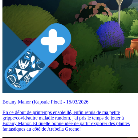
Botany Manor
(Kapsule Pixel)
- 15/03/2026
En ce début de printemps ensoleillé, enfin remis de ma petite
grippe/covid/autre maladie random, j'ai pris le temps de jouer à
Botany Manor. Et quelle bonne idée de partir explorer des plantes
fantastiques au côté de Arabella Greene!