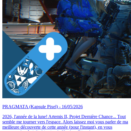
PRAGMATA
(Kapsule Pixel)
- 16/05/2026
2026, l'année de la lune! Artemis II, Projet Dernière Chance... Tout
semble me tourner vers l'espace. Alors laissez moi vous parler de ma
meilleure découverte de cette année (pour l'instant), en vous