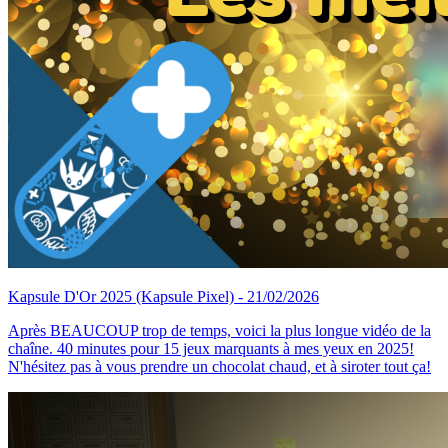
Kapsule D'Or 2025
(Kapsule Pixel)
- 21/02/2026
Après BEAUCOUP trop de temps, voici la plus longue vidéo de la
chaîne. 40 minutes pour 15 jeux marquants à mes yeux en 2025!
N'hésitez pas à vous prendre un chocolat chaud, et à siroter tout ça!