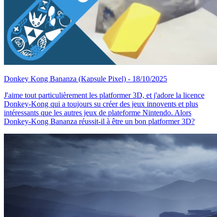
Donkey Kong Bananza
(Kapsule Pixel)
- 18/10/2025
J'aime tout particulièrement les platformer 3D, et j'adore la licence
Donkey-Kong qui a toujours su créer des jeux innovents et plus
intéressants que les autres jeux de plateforme Nintendo. Alors
Donkey-Kong Bananza réussit-il à être un bon platformer 3D?