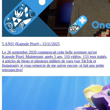
5 ANS!
(Kapsule Pixel)
- 15/11/2025
Le 26 septembre 2020 commençait cette belle aventure qu'est
Kapsule Pixel. Maintenant, après 5 ans, 110 vidéos, 133 jeux traités,
4 articles de blogs et plusieurs milliers de vues (sur TikTok et
Instagram), je vous remercie de me suivre encore, et fait une petite
retrospective!