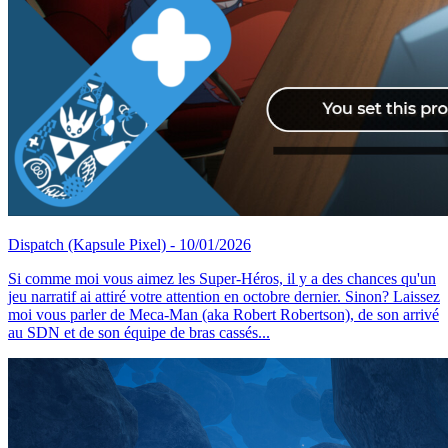
Dispatch
(Kapsule Pixel)
- 10/01/2026
Si comme moi vous aimez les Super-Héros, il y a des chances qu'un
jeu narratif ai attiré votre attention en octobre dernier. Sinon? Laissez
moi vous parler de Meca-Man (aka Robert Robertson), de son arrivé
au SDN et de son équipe de bras cassés...