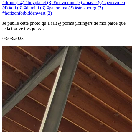
#drone (14)
#tinyplanet (8)
#mavicmini (7)
#mavic (6)
#jeuxvideo
(4)
#dji (3)
#djimini (3)
#panorama (2)
#strasbourg (2)
#horizonforbiddenwest (2)
Je publie cette photo qu’a fait @pofmagicfingers de moi parce que
je la trouve très jolie…
03/08/2023