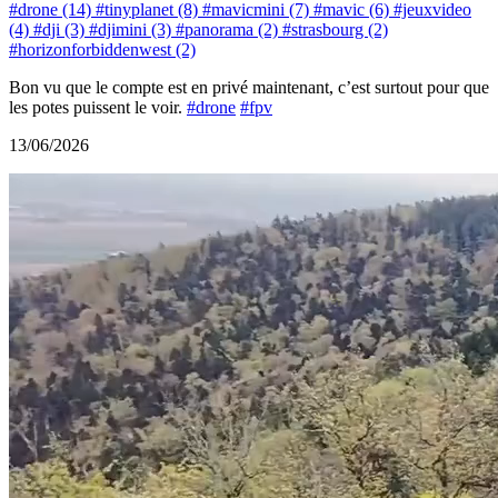
#drone (14)
#tinyplanet (8)
#mavicmini (7)
#mavic (6)
#jeuxvideo
(4)
#dji (3)
#djimini (3)
#panorama (2)
#strasbourg (2)
#horizonforbiddenwest (2)
Bon vu que le compte est en privé maintenant, c’est surtout pour que
les potes puissent le voir.
#drone
#fpv
13/06/2026